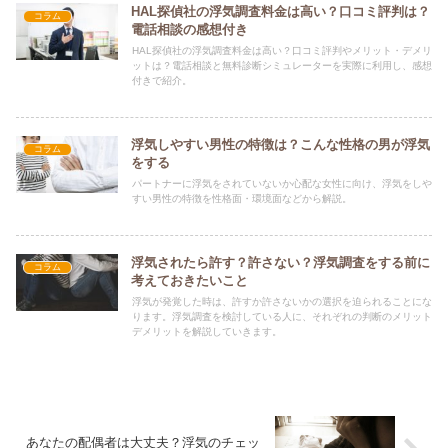
HAL探偵社の浮気調査料金は高い？口コミ評判は？
コラム
電話相談の感想付き
HAL探偵社の浮気調査料金は高い？口コミ評判やメリット・デメリ
ットは？電話相談と無料診断シミュレーターを実際に利用し、感想
付きで紹介。
浮気しやすい男性の特徴は？こんな性格の男が浮気
コラム
をする
パートナーに浮気をされていないか心配な女性に向け、浮気をしや
すい男性の特徴を性格面・環境面などから解説。
浮気されたら許す？許さない？浮気調査をする前に
コラム
考えておきたいこと
浮気が発覚した時は、許すか許さないかの選択を迫られることにな
ります。浮気調査を検討している人に、それぞれの判断のメリット
デメリットを解説していきます。
あなたの配偶者は大丈夫？浮気のチェッ