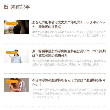
関連記事
あなたの配偶者は大丈夫？浮気のチェックポイント
コラム
と、発覚後の注意点
配偶者の浮気が疑われる場合どのようなポイントに注意するべきか
と、浮気が発覚した場合どうするべきかについて書いた記事です。
原一探偵事務所の浮気調査料金は高い？口コミ評判
コラム
は？電話相談の感想付き
原一探偵事務所は浮気調査料金が高い？口コミ評判は？電話相談の
感想付きで徹底解説。行政処分の実態について質問した結果…。
不倫や浮気の慰謝料をもらう方法は？慰謝料を取り
コラム
たい！
パートナーの許せない不貞行為。悪い事だとわかっていながら浮気
や不倫をした相手を許せないなら、その相手から慰謝料を取ってぎ
ゃふんと言わせましょう。